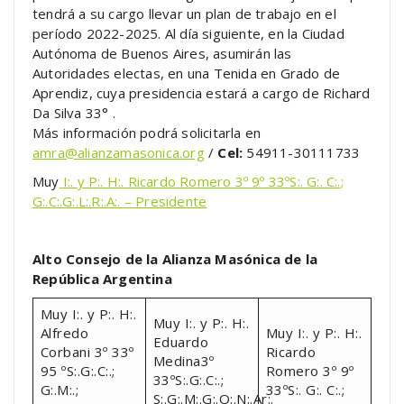
tendrá a su cargo llevar un plan de trabajo en el
período 2022-2025. Al día siguiente, en la Ciudad
Autónoma de Buenos Aires, asumirán las
Autoridades electas, en una Tenida en Grado de
Aprendiz, cuya presidencia estará a cargo de Richard
Da Silva 33° .
Más información podrá solicitarla en
amra@alianzamasonica.org
/
Cel:
54911-30111733
Muy
I:. y P:. H:. Ricardo Romero 3º 9º 33ºS:. G:. C:.;
G:.C:.G:.L:.R:.A:. – Presidente
Alto Consejo de la Alianza Masónica de la
República Argentina
Muy I:. y P:. H:.
Muy I:. y P:. H:.
Alfredo
Muy I:. y P:. H:.
Eduardo
Corbani 3º 33º
Ricardo
Medina3º
95 ºS:.G:.C:.;
Romero 3º 9º
33ºS:.G:.C:.;
G:.M:.;
33ºS:. G:. C:.;
S:.G:.M:.G:.O:.N:.Ar:.