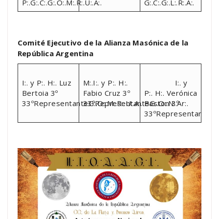
P:.G:.C:.G:.O:.M:.R:.U:.A:.
G:.C:.G:.L:.R:.A:.
Comité Ejecutivo de la Alianza Masónica de la
República Argentina
I:. y P:. H:. Luz
M:.I:. y P:. H:.
I:. y
Bertoia 3º
Fabio Cruz 3º
P:. H:. Verónica
33ºRepresentanteG:.O:.M:.R:.U:.A:.
33ºRepresentanteG:.O:.N:.Ar:.
Baston 3º
33ºRepresentanteG:.L: