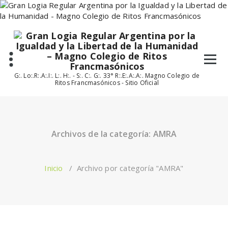
Saltar
al
contenido
G:. Lo:.R:.A:.I:. L:. H:. - S:. C:. G:. 33° R:.E:.A:.A:. Magno Colegio de
Ritos Francmasónicos - Sitio Oficial
Archivos de la categoría: AMRA
Inicio
/
Archivo por categoría "AMRA"