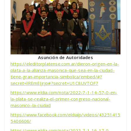
Asunción de Autoridades
https://eleditorplatense.com.ar/dieron-origen-en-la-
plata-a-la-alianza-masonica-que-sea-en-la-ciudad-
tiene-gran-importancia-simbolica/embed/#?
secret=lREmEJjrjo#?secret=U1C8UVTOF7
https://www.eldia.com/nota/2022-7-1-14-57-0-en-
la-plata-se-realiza-el-primer-congreso-nacional-
masonico–la-ciudad
https://www.facebook.com/eldialp/videos/43251415
5406606/
https://www.eldia.com/nota/2022-7-1-16-17-0-