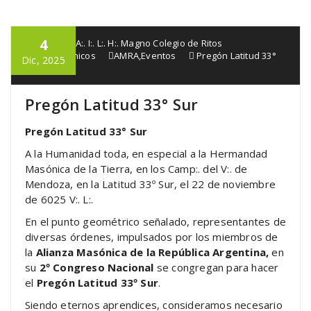
4
G:. Lo:. R:. A:. I:. L:. H:. Magno Colegio de Ritos
Francmasónicos
AMRA
,
Eventos
Pregón Latitud 33°
Dic, 2025
Sur
Pregón Latitud 33° Sur
Pregón Latitud 33° Sur
A la Humanidad toda, en especial a la Hermandad
Masónica de la Tierra, en los Camp:. del V:. de
Mendoza, en la Latitud 33º Sur, el 22 de noviembre
de 6025 V:. L:.
En el punto geométrico señalado, representantes de
diversas órdenes, impulsados por los miembros de
la
Alianza Masónica de la República Argentina,
en
su
2º Congreso Nacional
se congregan para hacer
el
Pregón Latitud 33º Sur
.
Siendo eternos aprendices, consideramos necesario