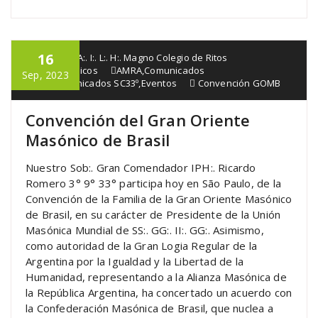
16
G:. Lo:. R:. A:. I:. L:. H:. Magno Colegio de Ritos
Francmasónicos
AMRA
,
Comunicados
Sep, 2023
GLRA
,
Comunicados SC33º
,
Eventos
Convención GOMB
Convención del Gran Oriente
Masónico de Brasil
Nuestro Sob:. Gran Comendador IPH:. Ricardo
Romero 3° 9° 33° participa hoy en São Paulo, de la
Convención de la Familia de la Gran Oriente Masónico
de Brasil, en su carácter de Presidente de la Unión
Masónica Mundial de SS:. GG:. II:. GG:. Asimismo,
como autoridad de la Gran Logia Regular de la
Argentina por la Igualdad y la Libertad de la
Humanidad, representando a la Alianza Masónica de
la República Argentina, ha concertado un acuerdo con
la Confederación Masónica de Brasil, que nuclea a