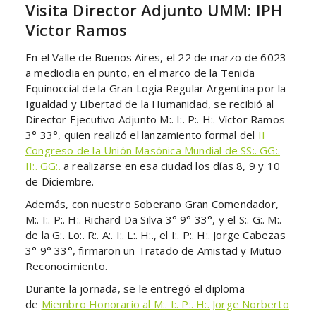
Visita Director Adjunto UMM: IPH
Víctor Ramos
En el Valle de Buenos Aires, el 22 de marzo de 6023
a mediodia en punto, en el marco de la Tenida
Equinoccial de la Gran Logia Regular Argentina por la
Igualdad y Libertad de la Humanidad, se recibió al
Director Ejecutivo Adjunto M:. I:. P:. H:. Víctor Ramos
3° 33°, quien realizó el lanzamiento formal del
II
Congreso de la Unión Masónica Mundial de SS:. GG:.
II:. GG:.
a realizarse en esa ciudad los días 8, 9 y 10
de Diciembre.
Además, con nuestro Soberano Gran Comendador,
M:. I:. P:. H:. Richard Da Silva 3° 9° 33°, y el S:. G:. M:.
de la G:. Lo:. R:. A:. I:. L:. H:., el I:. P:. H:. Jorge Cabezas
3° 9° 33°, firmaron un Tratado de Amistad y Mutuo
Reconocimiento.
Durante la jornada, se le entregó el diploma
de
Miembro Honorario al M:. I:. P:. H:. Jorge Norberto