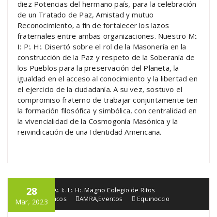
diez Potencias del hermano país, para la celebración
de un Tratado de Paz, Amistad y mutuo
Reconocimiento, a fin de fortalecer los lazos
fraternales entre ambas organizaciones. Nuestro M:.
I: P:. H:. Disertó sobre el rol de la Masonería en la
construcción de la Paz y respeto de la Soberanía de
los Pueblos para la preservación del Planeta, la
igualdad en el acceso al conocimiento y la libertad en
el ejercicio de la ciudadanía. A su vez, sostuvo el
compromiso fraterno de trabajar conjuntamente ten
la formación filosófica y simbólica, con centralidad en
la vivencialidad de la Cosmogonía Masónica y la
reivindicación de una Identidad Americana.
28
G:. Lo:. R:. A:. I:. L:. H:. Magno Colegio de Ritos
Francmasónicos
AMRA
,
Eventos
Equinoccio
Mar, 2023