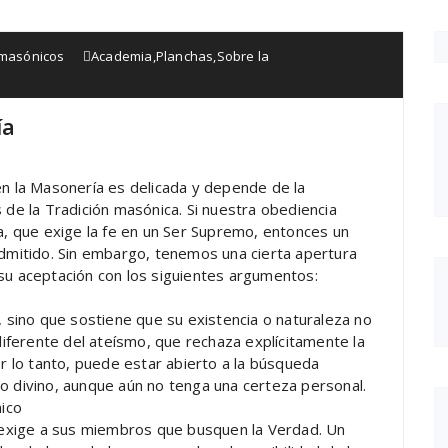
ancmasónicos
Academia
,
Planchas
,
Sobre la
ía
en la Masonería es delicada y depende de la
 de la Tradición masónica. Si nuestra obediencia
na, que exige la fe en un Ser Supremo, entonces un
admitido. Sin embargo, tenemos una cierta apertura
 su aceptación con los siguientes argumentos:
, sino que sostiene que su existencia o naturaleza no
ferente del ateísmo, que rechaza explícitamente la
or lo tanto, puede estar abierto a la búsqueda
e lo divino, aunque aún no tenga una certeza personal.
ico
exige a sus miembros que busquen la Verdad. Un