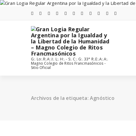
Saltar
al
contenido
G:. Lo:.R:.A:.I:. L:. H:. - S:. C:. G:. 33° R:.E:.A:.A:.
Magno Colegio de Ritos Francmasónicos -
Sitio Oficial
Archivos de la etiqueta: Agnóstico