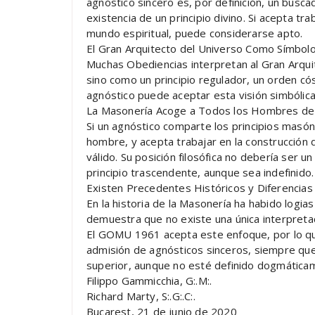
agnóstico sincero es, por definición, un buscad
existencia de un principio divino. Si acepta t
mundo espiritual, puede considerarse apto.
El Gran Arquitecto del Universo Como Símbolo
Muchas Obediencias interpretan al Gran Arquit
sino como un principio regulador, un orden có
agnóstico puede aceptar esta visión simbólica
La Masonería Acoge a Todos los Hombres de
Si un agnóstico comparte los principios masón
hombre, y acepta trabajar en la construcción 
válido. Su posición filosófica no debería ser 
principio trascendente, aunque sea indefinido.
Existen Precedentes Históricos y Diferencias
En la historia de la Masonería ha habido logia
demuestra que no existe una única interpreta
El GOMU 1961 acepta este enfoque, por lo qu
admisión de agnósticos sinceros, siempre que
superior, aunque no esté definido dogmática
Filippo Gammicchia, G:.M:.
Richard Marty, S:.G:.C:.
Bucarest, 21 de junio de 2020