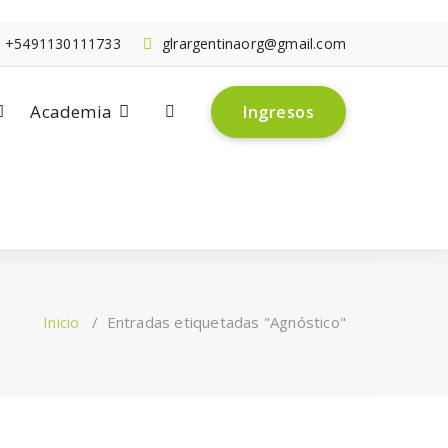
+5491130111733
glrargentinaorg@gmail.com
Academia
I
n
g
r
e
s
o
s
Inicio
/
Entradas etiquetadas "Agnóstico"