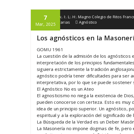
7
G:. Lo:. R:. A:. I:. L:. H:. Magno Colegio de Ritos Fr
Masonería
,
Varias
Agnóstico
Mar, 2025
Los agnósticos en la Masoner
GOMU 1961
La cuestión de la admisión de los agnósticos 
interpretación de los principios fundamentales
siguiera estrictamente la tradición anglosajo
agnóstico podría tener dificultades para ser 
interpretativa, por lo que se puede sostener
El Agnóstico No es un Ateo
El agnosticismo no niega la existencia de Dios
pueden conocerse con certeza. Esto es muy di
idea de un principio superior. Un agnóstico, p
espiritual y a la exploración del significado d
La Búsqueda de la Verdad es un Deber Masón
La Masonería no impone dogmas de fe, pero 